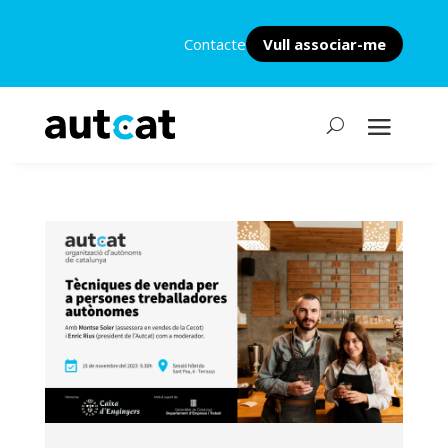
Contacte
Vull associar-me