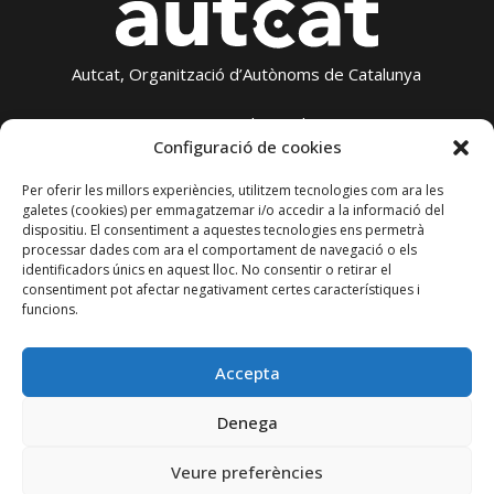
Autcat, Organització d’Autònoms de Catalunya
Contacta amb nosaltres
Configuració de cookies
autcat@cecot.org
Tel. 93 736 60 04
Per oferir les millors experiències, utilitzem tecnologies com ara les
Terrassa – Sant Pau 6, 08221
galetes (cookies) per emmagatzemar i/o accedir a la informació del
dispositiu. El consentiment a aquestes tecnologies ens permetrà
processar dades com ara el comportament de navegació o els
Avís legal
identificadors únics en aquest lloc. No consentir o retirar el
Política de privadesa
consentiment pot afectar negativament certes característiques i
Política de cookies
funcions.
Transparència
Accepta
Amb el suport de:
Denega
Veure preferències
Patrocinador: