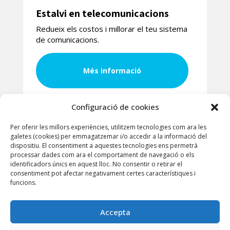
Estalvi en telecomunicacions
Redueix els costos i millorar el teu sistema
de comunicacions.
Més informació
Configuració de cookies
Per oferir les millors experiències, utilitzem tecnologies com ara les
galetes (cookies) per emmagatzemar i/o accedir a la informació del
dispositiu. El consentiment a aquestes tecnologies ens permetrà
DESCOBREIX MÉS
processar dades com ara el comportament de navegació o els
SERVEIS
identificadors únics en aquest lloc. No consentir o retirar el
consentiment pot afectar negativament certes característiques i
funcions.
Accepta