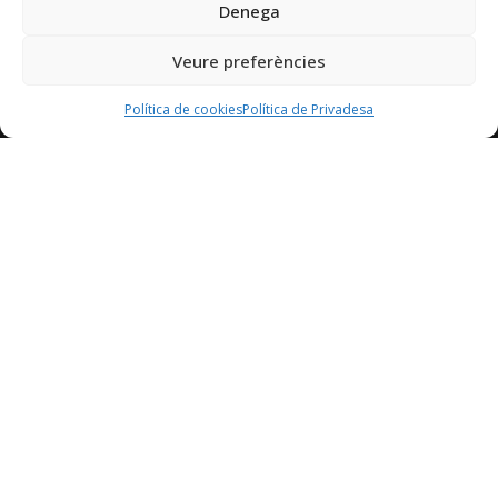
Denega
Veure preferències
Autcat, Organització d’Autònoms de Catalunya
Política de cookies
Política de Privadesa
Contacta amb nosaltres
autcat@cecot.org
Tel. 93 736 60 04
Terrassa – Sant Pau 6, 08221
Avís legal
Política de privadesa
Política de cookies
Transparència
Amb el suport de:
Patrocinador: