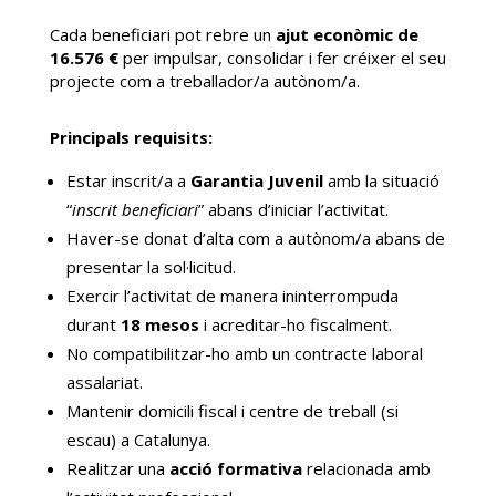
Cada beneficiari pot rebre un
ajut econòmic de
16.576 €
per impulsar, consolidar i fer créixer el seu
projecte com a treballador/a autònom/a.
Principals requisits:
Estar inscrit/a a
Garantia Juvenil
amb la situació
“
inscrit beneficiari
” abans d’iniciar l’activitat.
Haver-se donat d’alta com a autònom/a abans de
presentar la sol·licitud.
Exercir l’activitat de manera ininterrompuda
durant
18 mesos
i acreditar-ho fiscalment.
No compatibilitzar-ho amb un contracte laboral
assalariat.
Mantenir domicili fiscal i centre de treball (si
escau) a Catalunya.
Realitzar una
acció formativa
relacionada amb