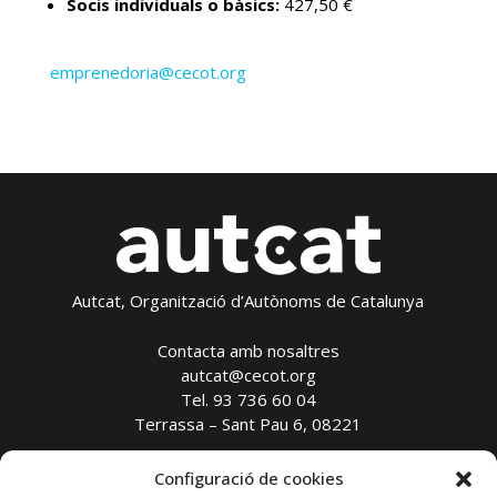
Socis individuals o bàsics:
427,50 €
emprenedoria@cecot.org
Autcat, Organització d’Autònoms de Catalunya
Contacta amb nosaltres
autcat@cecot.org
Tel. 93 736 60 04
Terrassa – Sant Pau 6, 08221
Configuració de cookies
Avís legal