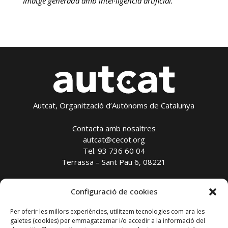
Imatge generada amb intel·ligència artificial.
Autcat, Organització d’Autònoms de Catalunya
Contacta amb nosaltres
autcat@cecot.org
Tel. 93 736 60 04
Terrassa – Sant Pau 6, 08221
Avís legal
Configuració de cookies
Política de privadesa
Política de cookies
Per oferir les millors experiències, utilitzem tecnologies com ara les
galetes (cookies) per emmagatzemar i/o accedir a la informació del
Transparència