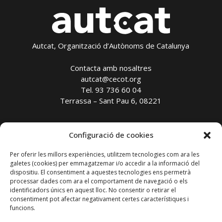
Autcat, Organització d’Autònoms de Catalunya
Contacta amb nosaltres
autcat@cecot.org
Tel. 93 736 60 04
Terrassa – Sant Pau 6, 08221
Avís legal
Configuració de cookies
Política de privadesa
Política de cookies
Per oferir les millors experiències, utilitzem tecnologies com ara les
Transparència
galetes (cookies) per emmagatzemar i/o accedir a la informació del
dispositiu. El consentiment a aquestes tecnologies ens permetrà
processar dades com ara el comportament de navegació o els
Amb el suport de:
identificadors únics en aquest lloc. No consentir o retirar el
consentiment pot afectar negativament certes característiques i
funcions.