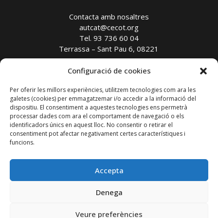
Contacta amb nosaltres
autcat@cecot.org
Tel. 93 736 60 04
Terrassa – Sant Pau 6, 08221
Configuració de cookies
Avís legal
Política de privadesa
Per oferir les millors experiències, utilitzem tecnologies com ara les
Política de cookies
galetes (cookies) per emmagatzemar i/o accedir a la informació del
Transparència
dispositiu. El consentiment a aquestes tecnologies ens permetrà
processar dades com ara el comportament de navegació o els
identificadors únics en aquest lloc. No consentir o retirar el
Amb el suport de:
consentiment pot afectar negativament certes característiques i
funcions.
Accepta
Patrocinador:
Denega
Veure preferències